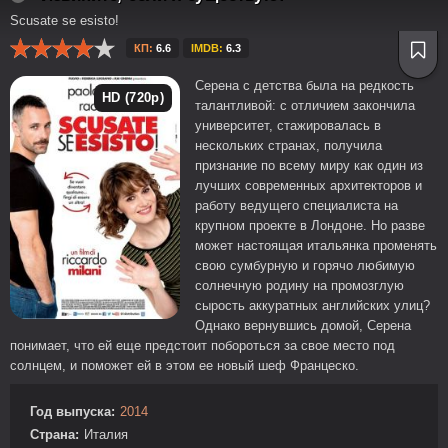
Scusate se esisto!
КП:
6.6
IMDB:
6.3
Серена с детства была на редкость
HD (720p)
талантливой: с отличием закончила
университет, стажировалась в
нескольких странах, получила
признание по всему миру как один из
лучших современных архитекторов и
работу ведущего специалиста на
крупном проекте в Лондоне. Но разве
может настоящая итальянка променять
свою сумбурную и горячо любимую
солнечную родину на промозглую
сырость аккуратных английских улиц?
Однако вернувшись домой, Серена
понимает, что ей еще предстоит побороться за свое место под
солнцем, и поможет ей в этом ее новый шеф Францеско.
Год выпуска:
2014
Страна:
Италия