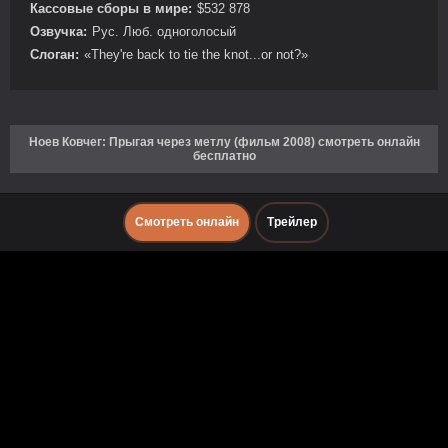
Кассовые сборы в мире:
$532 878
Озвучка:
Рус. Люб. одноголосый
Слоган:
«They're back to tie the knot...or not?»
Ноев Ковчег: Прыгая через метлу (фильм 2008) смотреть онлайн
бесплатно
Смотреть онлайн
Трейлер