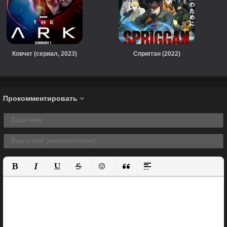
Ковчег (сериал, 2023)
Спригган (2022)
Прокомментировать
Полужирный
Курсив
Подчеркнутый
Зачеркнутый
Вставить смайлик
Вставка цитаты
Вставка спойлера