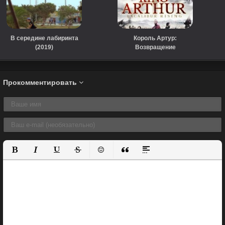
В середине лабиринта
Король Артур:
(2019)
Возвращение
Экскалибура (2017)
Прокомментировать
Полужирный
Курсив
Подчеркнутый
Зачеркнутый
Вставить смайлик
Вставка цитаты
Вставка спойлера