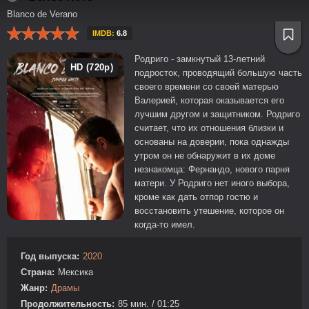
Blanco de Verano
IMDB:
6.8
Родриго - замкнутый 13-летний
HD (720p)
подросток, проводящий большую часть
своего времени со своей матерью
Валерией, которая оказывается его
лучшим другом и защитником. Родриго
считает, что их отношения близки и
основаны на доверии, пока однажды
утром он не обнаружит в их доме
незнакомца: Фернандо, нового парня
матери. У Родриго нет иного выбора,
кроме как дать отпор гостю и
восстановить утешение, которое он
когда-то имел.
Год выпуска:
2020
Страна:
Мексика
Жанр:
Драмы
Продолжительность:
85 мин. / 01:25