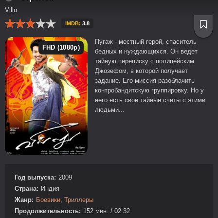
Villu
IMDB:
3.8
Пугаж - местный герой, спаситель
FHD (1080p)
бедных и нуждающихся. Он ведет
тайную переписку с полицейским
Джозефом, в которой получает
задание. Его миссия разоблачить
контробандитскую группировку. Но у
него есть свои тайные счеты с этими
людьми...
Год выпуска:
2009
Страна:
Индия
Жанр:
Боевики
,
Триллеры
Продолжительность:
152 мин. / 02:32