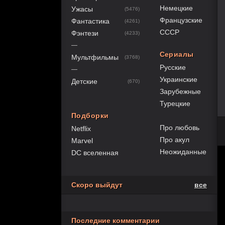
Немецкие
Ужасы
(5476)
Французские
Фантастика
(4261)
СССР
Фэнтези
(4233)
—
Сериалы
Мультфильмы
(3768)
Русские
—
Украинские
Детские
(670)
Зарубежные
Турецкие
Подборки
Про любовь
Netflix
Про акул
Marvel
Неожиданные
DC вселенная
Скоро выйдут
все
Последние комментарии