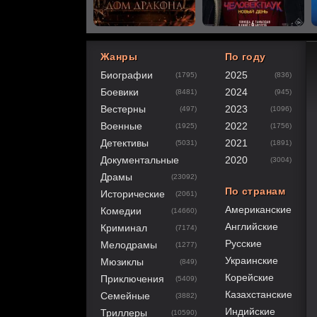
Жанры
По году
Биографии
2025
(1795)
(836)
40
1
2
3
4
5
Боевики
2024
(8481)
(945)
Вестерны
2023
(497)
(1096)
Военные
2022
(1925)
(1756)
Детективы
2021
(5031)
(1891)
Документальные
2020
(3004)
Драмы
(23092)
По странам
Исторические
(2061)
Американские
Комедии
(14660)
Английские
Криминал
(7174)
Русские
Мелодрамы
(1277)
Украинские
Мюзиклы
(849)
Корейские
Приключения
(5409)
Казахстанские
Семейные
(3882)
Индийские
Триллеры
(10590)