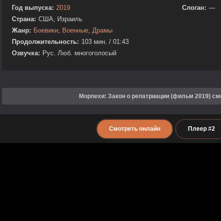
Год выпуска:
2019
Слоган:
—
Страна:
США, Израиль
Жанр:
Боевики
,
Военные
,
Драмы
Продолжительность:
103 мин. / 01:43
Озвучка:
Рус. Люб. многоголосый
Морпехи: Закон о репатриации (фильм 2019) см
Смотреть онлайн
Плеер #2