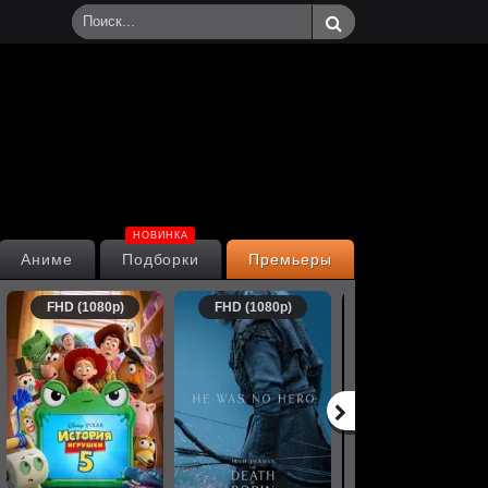
НОВИНКА
Аниме
Подборки
Премьеры
FHD (1080p)
FHD (1080p)
FHD (1080p)