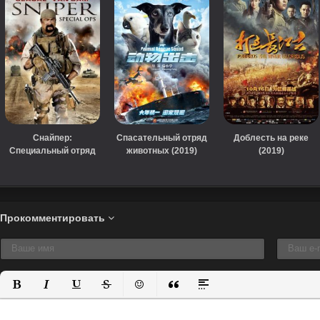
Снайпер:
Спасательный отряд
Доблесть на реке
Специальный отряд
животных (2019)
(2019)
(2016)
Прокомментировать
Полужирный
Курсив
Подчеркнутый
Зачеркнутый
Вставить смайлик
Вставка цитаты
Вставка спойлера