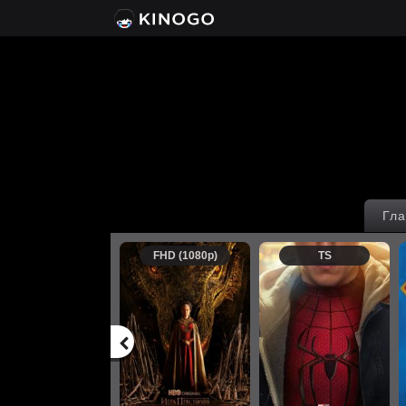
Гла
FHD (1080p)
TS