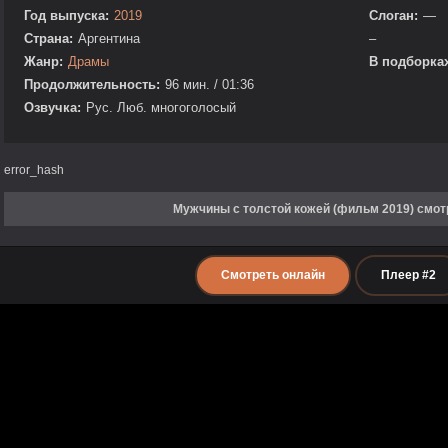
Год выпуска:
2019
Слоган:
—
Страна:
Аргентина
–
Жанр:
Драмы
В подборках
Продолжительность:
96 мин. / 01:36
Озвучка:
Рус. Люб. многоголосый
error_hash
Мужчины с толстой кожей (фильм 2019) смот
Смотреть онлайн
Плеер #2