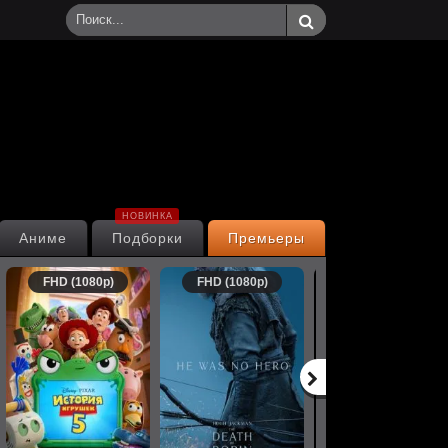
НОВИНКА
Аниме
Подборки
Премьеры
FHD (1080p)
FHD (1080p)
FHD (1080p)