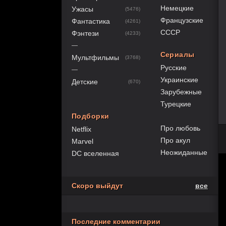
Немецкие
Ужасы
(5476)
Французские
Фантастика
(4261)
СССР
Фэнтези
(4233)
—
Сериалы
Мультфильмы
(3768)
Русские
—
Украинские
Детские
(670)
Зарубежные
Турецкие
Подборки
Про любовь
Netflix
Про акул
Marvel
Неожиданные
DC вселенная
Скоро выйдут
все
Последние комментарии