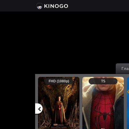
Гла
FHD (1080p)
TS