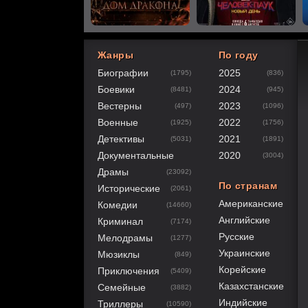
Жанры
По году
Биографии
2025
(1795)
(836)
60
1
2
3
4
5
Боевики
2024
(8481)
(945)
Вестерны
2023
(497)
(1096)
Военные
2022
(1925)
(1756)
Детективы
2021
(5031)
(1891)
Документальные
2020
(3004)
Драмы
(23092)
По странам
Исторические
(2061)
Американские
Комедии
(14660)
Английские
Криминал
(7174)
Русские
Мелодрамы
(1277)
Украинские
Мюзиклы
(849)
Корейские
Приключения
(5409)
Казахстанские
Семейные
(3882)
Индийские
Триллеры
(10590)