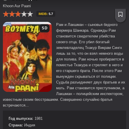
Khoon Aur Paani
IMDB:
5.7
Рам и Лакшман – сыновья бедного
SD
фермера Шанкара. Однажды Рам
становится свидетелем убийства
своего отца. Его убил богатый
землевладелец Тхакур Викрам Сингх
лишь за то, что он взял немного воды
для полива. Рам ночью пробирается в
поместье Тхакура и стреляет в него и
его старшего брата. После этого Рам
вынужден скрываться от полиции.
Судьба разъединяет двух братьев и их
мать. Рам становится преступником, а
Лакшман – полицейским инспектором,
известным своим бесстрашием. Совершенно случайно братья
встречаются...
Год выпуска:
1981
Страна:
Индия