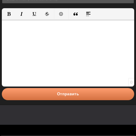
Полужирный
Курсив
Подчеркнутый
Зачеркнутый
Вставить смайлик
Вставка цитаты
Вставка спойлера
0
Отправить