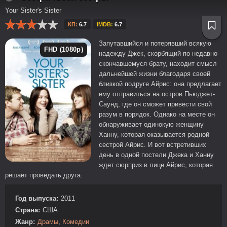
Your Sister's Sister
КП:
6.7
IMDB:
6.7
Запутавшийся и потерявший всякую
FHD (1080p)
надежду Джек, скорбящий по недавно
скончавшемуся брату, находит смысл
дальнейшей жизни благодаря своей
близкой подруге Айрис: она предлагает
ему отправиться на остров Пьюджет-
Саунд, где он сможет привести свой
разум в порядок. Однако на месте он
обнаруживает одинокую женщину
Ханну, которая оказывается родной
сестрой Айрис. И вот встретивших
день в одной постели Джека и Ханну
ждет сюрприз в лице Айрис, которая
решает проведать друга.
Год выпуска:
2011
Страна:
США
Жанр:
Драмы
,
Комедии