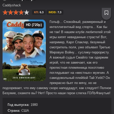
Caddyshack
КП:
6.3
IMDB:
7.3
Гольф... Спокойный, размеренный и
HD (720p)
интеллигентный вид спорта... Как бы
не так! В нашем клубе любителей этой
игры кипят невиданные страсти! Вот,
например, Карл Спаклер, безумный
смотритель поля, уже объявил Третью
Мировую Войну... суслику-террористу.
А важный судья Смайлз так одержим
игрой, что не замечает, как его
прелестная племянница похотливо
поглядывает на «местных» мужчин. А
самодовольный плейбой Тай Уэбб? Он
прекрасно бьет по мячу, но не
подозревает, что ему самому скоро наподдадут, как следует! Полное
Безумие, скажете вы? Нет! Просто наши герои слегка ГОЛЬФанутые!
Год выпуска:
1980
Страна:
США