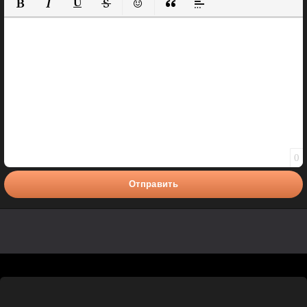
Полужирный
Курсив
Подчеркнутый
Зачеркнутый
Вставить смайлик
Вставка цитаты
Вставка спойлера
0
Отправить