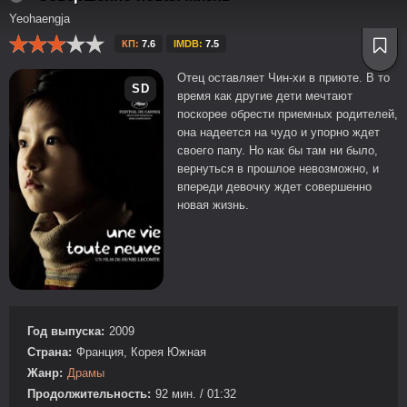
Yeohaengja
КП:
7.6
IMDB:
7.5
Отец оставляет Чин-хи в приюте. В то
SD
время как другие дети мечтают
поскорее обрести приемных родителей,
она надеется на чудо и упорно ждет
своего папу. Но как бы там ни было,
вернуться в прошлое невозможно, и
впереди девочку ждет совершенно
новая жизнь.
Год выпуска:
2009
Страна:
Франция, Корея Южная
Жанр:
Драмы
Продолжительность:
92 мин. / 01:32