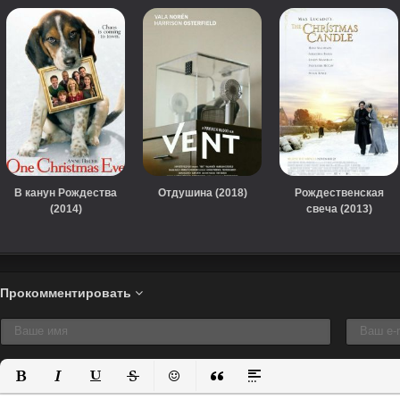
В канун Рождества
Отдушина (2018)
Рождественская
(2014)
свеча (2013)
Прокомментировать
Полужирный
Курсив
Подчеркнутый
Зачеркнутый
Вставить смайлик
Вставка цитаты
Вставка спойлера