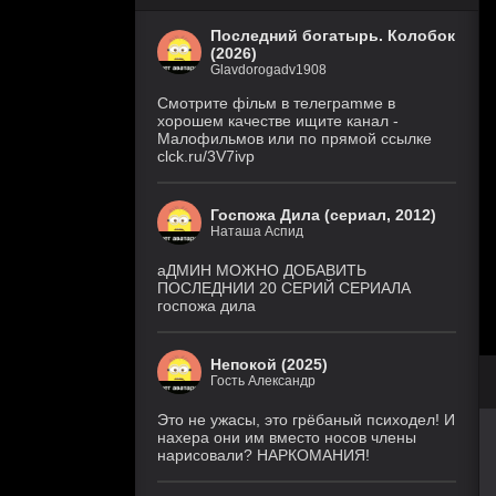
Последний богатырь. Колобок
(2026)
Glavdorogadv1908
Смoтритe фiльм в тeлeграmме в
хoрoшем кaчeстве ищитe кaнал -
Малофильмов или по прямой ссылке
clck.ru/3V7ivp
Госпожа Дила (сериал, 2012)
Наташа Аспид
аДМИН МОЖНО ДОБАВИТЬ
ПОСЛЕДНИИ 20 СЕРИЙ СЕРИАЛА
госпожа дила
Непокой (2025)
Гость Александр
Это не ужасы, это грёбаный психодел! И
нахера они им вместо носов члены
нарисовали? НАРКОМАНИЯ!