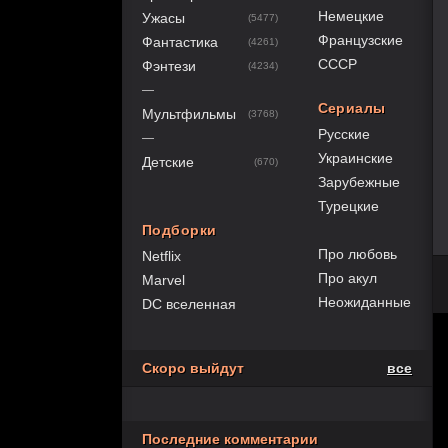
Немецкие
Ужасы
(5477)
Французские
Фантастика
(4261)
СССР
Фэнтези
(4234)
—
Сериалы
Мультфильмы
(3768)
Русские
—
Украинские
Детские
(670)
Зарубежные
Турецкие
Подборки
Про любовь
Netflix
Про акул
Marvel
Неожиданные
DC вселенная
Скоро выйдут
все
Последние комментарии