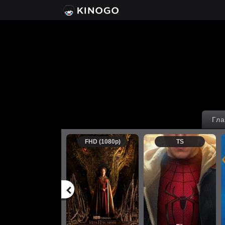
Гла
FHD (1080p)
TS