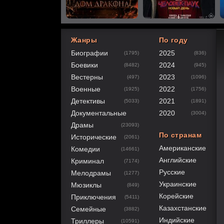
Жанры
По году
Биографии
2025
(1795)
(836)
40
1
2
3
4
5
Боевики
2024
(8482)
(945)
Вестерны
2023
(497)
(1096)
Военные
2022
(1925)
(1756)
Детективы
2021
(5033)
(1891)
Документальные
2020
(3004)
Драмы
(23093)
По странам
Исторические
(2061)
Американские
Комедии
(14661)
Английские
Криминал
(7174)
Русские
Мелодрамы
(1277)
Украинские
Мюзиклы
(849)
Корейские
Приключения
(5411)
Казахстанские
Семейные
(3882)
Индийские
Триллеры
(10591)