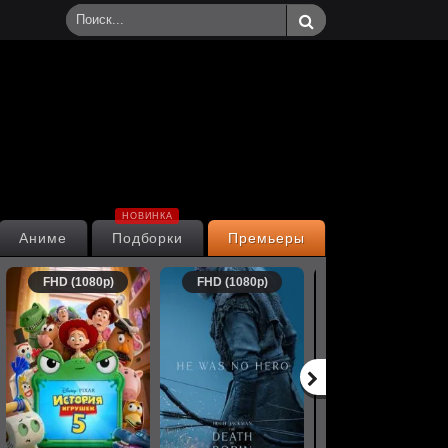
НОВИНКА
Аниме
Подборки
Премьеры
FHD (1080p)
FHD (1080p)
FHD (1080p)