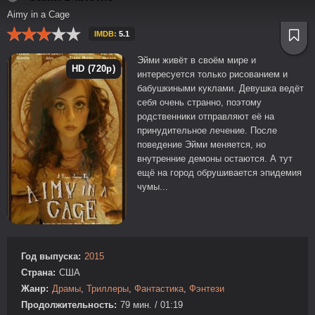
Aimy in a Cage
IMDB:
5.1
Эйми живёт в своём мире и
HD (720p)
интересуется только рисованием и
бабушкиными куклами. Девушка ведёт
себя очень странно, поэтому
родственники отправляют её на
принудительное лечение. После
поведение Эйми меняется, но
внутренние демоны остаются. А тут
ещё на город обрушивается эпидемия
чумы...
Год выпуска:
2015
Страна:
США
Жанр:
Драмы
,
Триллеры
,
Фантастика
,
Фэнтези
Продолжительность:
79 мин. / 01:19