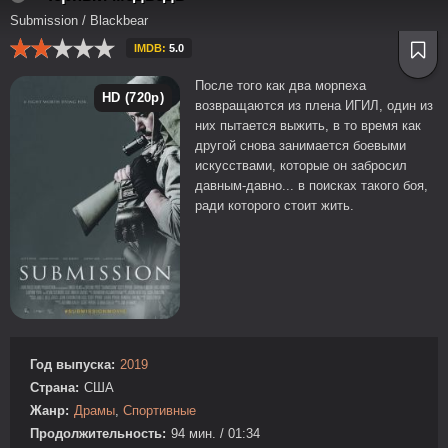
Submission / Blackbear
IMDB:
5.0
После того как два морпеха
HD (720p)
возвращаются из плена ИГИЛ, один из
них пытается выжить, в то время как
другой снова занимается боевыми
искусствами, которые он забросил
давным-давно... в поисках такого боя,
ради которого стоит жить.
Год выпуска:
2019
Страна:
США
Жанр:
Драмы
,
Спортивные
Продолжительность:
94 мин. / 01:34