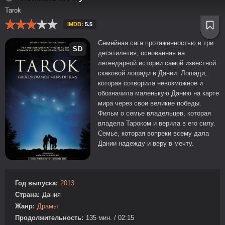
Tarok
IMDB:
5.5
Семейная сага протяжённостью в три
SD
десятилетия, основанная на
легендарной истории самой известной
скаковой лошади в Дании. Лошади,
которая сотворила невозможное и
обозначила маленькую Данию на карте
мира через свои великие победы.
Фильм о семье владельцев, которая
владела Тароком и верила в его силу.
Семье, которая вопреки всему дала
Дании надежду и веру в мечту.
Год выпуска:
2013
Страна:
Дания
Жанр:
Драмы
Продолжительность:
135 мин. / 02:15