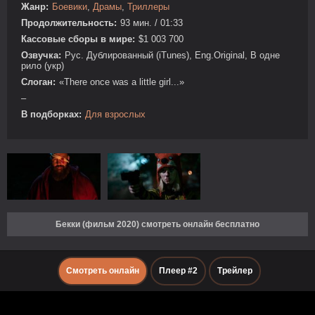
Жанр:
Боевики
,
Драмы
,
Триллеры
Продолжительность:
93 мин. / 01:33
Кассовые сборы в мире:
$1 003 700
Озвучка:
Рус. Дублированный (iTunes), Eng.Original, В одне
рило (укр)
Слоган:
«There once was a little girl...»
–
В подборках:
Для взрослых
Бекки (фильм 2020) смотреть онлайн бесплатно
Смотреть онлайн
Плеер #2
Трейлер