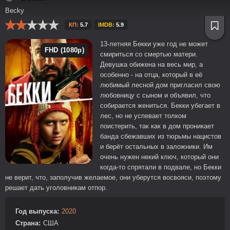
Becky
КП:
5.7
IMDB:
5.9
13-летняя Бекки уже год не может
FHD (1080p)
смириться со смертью матери.
Девушка обижена на весь мир, а
особенно - на отца, который в её
любимый лесной дом пригласил свою
любовницу с сыном и объявил, что
собирается жениться. Бекки убегает в
лес, но не успевает толком
поистерить, так как в дом проникает
банда сбежавших из тюрьмы нацистов
и берёт остальных в заложники. Им
очень нужен некий ключ, который они
когда-то спрятали в подвале, но Бекки
не верит, что, заполучив желаемое, они уберутся восвояси, поэтому
решает дать уголовникам отпор.
Год выпуска:
2020
Страна:
США