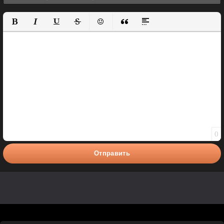
Полужирный
Курсив
Подчеркнутый
Зачеркнутый
Вставить смайлик
Вставка цитаты
Вставка спойлера
0
Отправить