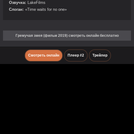
Озвучка:
LakeFilms
Слоган:
«Time waits for no one»
Гремучая змея (фильм 2019) смотреть онлайн бесплатно
Смотреть онлайн
Плеер #2
Трейлер