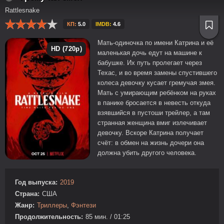
Rattlesnake
КП:
5.0
IMDB:
4.6
Мать-одиночка по имени Катрина и её
HD (720p)
маленькая дочь едут на машине к
бабушке. Их путь пролегает через
Техас, и во время замены спустившего
колеса девочку кусает гремучая змея.
Мать с умирающим ребёнком на руках
в панике бросается в невесть откуда
взявшийся в пустоши трейлер, а там
странная женщина вмиг излечивает
девочку. Вскоре Катрина получает
счёт: в обмен на жизнь дочери она
должна убить другого человека.
Год выпуска:
2019
Страна:
США
Жанр:
Триллеры
,
Фэнтези
Продолжительность:
85 мин. / 01:25