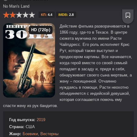
No Man's Land
КП:
4.4
IMDB:
2.8
Действие фильма разворачивается в
HD (720p)
1866 году, где-то в Техасе. В центре
сюжета мужчина по имени Расти
Чайлдресс. Его роль исполняет Крис
Рут, который также выступил и
продюсером картины. Все начинается,
когда герой вместе со своей семьей
попадает в засаду и, придя в себя,
обнаруживает своего сына мертвым, а
жену – похищенной. Отчаянно
нуждаясь в помощи, Расти неохотно
объединяется с индейской девушкой,
которая соглашается помочь ему
спасти жену из рук бандитов.
Год выпуска:
2019
Страна:
США
Жанр:
Боевики
,
Вестерны