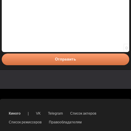
0
Отправить
Киного
|
VK
Telegram
Список актеров
Список режиссеров
Правообладателям