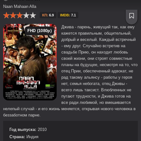
Naan Mahaan Alla
КП:
6.9
IMDB:
7.1
Джива - парень, живущий так, как ему
FHD (1080p)
кажется правильным, общительный,
добрый и веселый. Каждый встречный
- ему друг. Случайно встретив на
свадьбе Прию, он находит любовь
своей жизни, они строят совместные
планы на будущее, несмотря на то, что
отец Прии, обеспеченный адвокат, не
рад такому альянсу - работы у героя
нет, семья небогата, отец Дживы -
всего лишь таксист. Влюбленных не
пугают трудности, и Джива готов на
все ради любимой, но вмешивается
нелепый случай - и его жизнь меняется, открывая нового человека в
беззаботном парне.
Год выпуска:
2010
Страна:
Индия