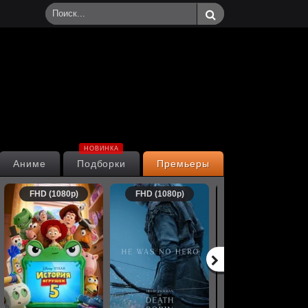
НОВИНКА
Аниме
Подборки
Премьеры
FHD (1080p)
FHD (1080p)
FHD (1080p)