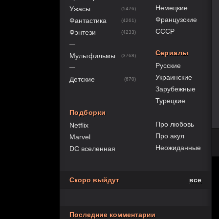
Немецкие
Ужасы
(5476)
Французские
Фантастика
(4261)
СССР
Фэнтези
(4233)
—
Сериалы
Мультфильмы
(3768)
Русские
—
Украинские
Детские
(670)
Зарубежные
Турецкие
Подборки
Про любовь
Netflix
Про акул
Marvel
Неожиданные
DC вселенная
Скоро выйдут
все
Последние комментарии