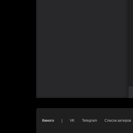
Киного
|
VK
Telegram
Список актеров