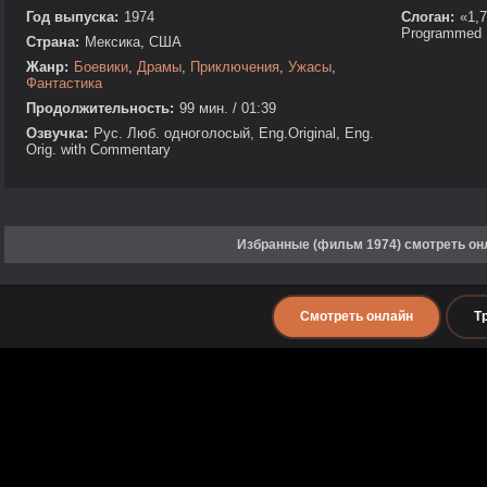
Год выпуска:
1974
Слоган:
«1,7
Programmed F
Страна:
Мексика, США
Жанр:
Боевики
,
Драмы
,
Приключения
,
Ужасы
,
Фантастика
Продолжительность:
99 мин. / 01:39
Озвучка:
Рус. Люб. одноголосый, Eng.Original, Eng.
Orig. with Commentary
Избранные (фильм 1974) смотреть он
Смотреть онлайн
Т