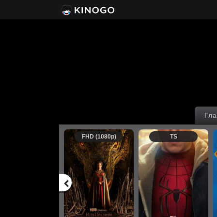
Гла
FHD (1080p)
TS