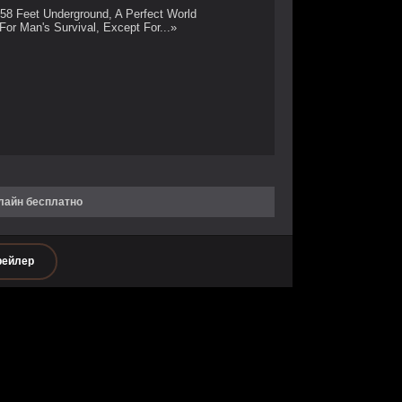
58 Feet Underground, A Perfect World
or Man's Survival, Except For...»
лайн бесплатно
рейлер