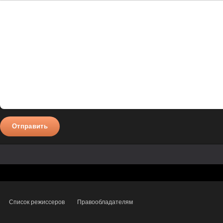
Полужирный
Курсив
Подчеркнутый
Зачеркнутый
Вставить смайлик
Вставка цитаты
Вставка спойлера
Отправить
Список режиссеров
Правообладателям