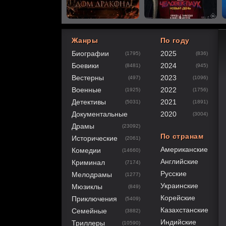
Жанры
По году
Биографии
2025
(1795)
(836)
40
1
2
3
4
5
Боевики
2024
(8481)
(945)
Вестерны
2023
(497)
(1096)
Военные
2022
(1925)
(1756)
Детективы
2021
(5031)
(1891)
Документальные
2020
(3004)
Драмы
(23092)
По странам
Исторические
(2061)
Американские
Комедии
(14660)
Английские
Криминал
(7174)
Русские
Мелодрамы
(1277)
Украинские
Мюзиклы
(849)
Корейские
Приключения
(5409)
Казахстанские
Семейные
(3882)
Индийские
Триллеры
(10590)