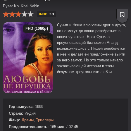
Pyaar Koi Khel Nahin
IMDB:
3.3
Сунил и Ниша влюблены друг в друга,
FHD (1080p)
но не могут до конца разобраться в
своих чувствах. Брат Сунила
преуспевающий бизнесмен Ананд
познакомившись с Нишей влюбляется
в неё и делает ей предложение выйти
за него замуж. Но это только начало
захватывающей истории в этом
безумном треугольнике любви.
Год выпуска:
1999
Страна:
Индия
Жанр:
Драмы
,
Триллеры
Продолжительность:
165 мин. / 02:45