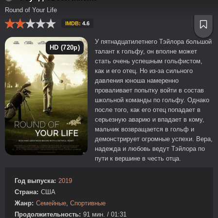
Round of Your Life
IMDB:
4.6
У пятнадцатилетнего Тэйлора большой
HD (720p)
талант к гольфу, он вполне может
стать очень успешным гольфистом,
как и его отец. Но из-за сильного
давления юноша намеренно
проваливает попытку войти в состав
школьной команды по гольфу. Однако
после того, как его отец попадает в
серьезную аварию и впадает в кому,
мальчик возвращается в гольф и
демонстрирует огромные успехи. Вера,
надежда и любовь ведут Тэйлора по
пути к вершине в честь отца.
Год выпуска:
2019
Страна:
США
Жанр:
Семейные
,
Спортивные
Продолжительность:
91 мин. / 01:31