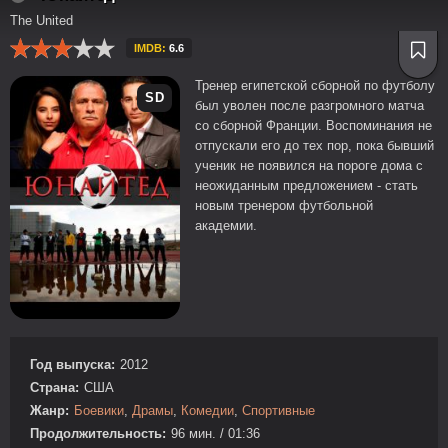
The United
IMDB:
6.6
Тренер египетской сборной по футболу
SD
был уволен после разгромного матча
со сборной Франции. Воспоминания не
отпускали его до тех пор, пока бывший
ученик не появился на пороге дома с
неожиданным предложением - стать
новым тренером футбольной
академии.
Год выпуска:
2012
Страна:
США
Жанр:
Боевики
,
Драмы
,
Комедии
,
Спортивные
Продолжительность:
96 мин. / 01:36