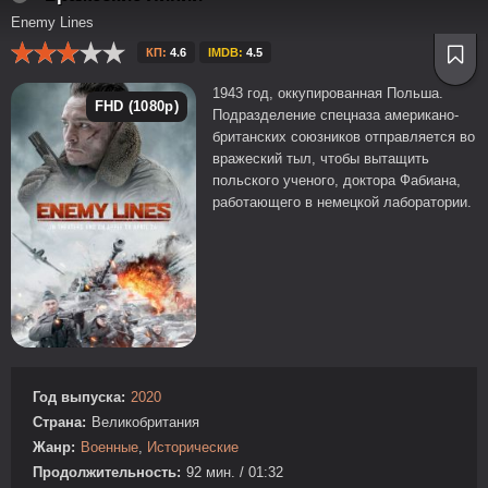
Enemy Lines
КП:
4.6
IMDB:
4.5
1943 год, оккупированная Польша.
FHD (1080p)
Подразделение спецназа американо-
британских союзников отправляется во
вражеский тыл, чтобы вытащить
польского ученого, доктора Фабиана,
работающего в немецкой лаборатории.
Год выпуска:
2020
Страна:
Великобритания
Жанр:
Военные
,
Исторические
Продолжительность:
92 мин. / 01:32