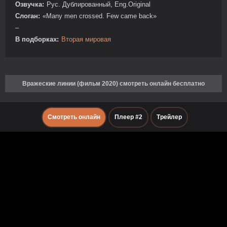
Озвучка:
Рус. Дублированный, Eng.Original
Слоган:
«Many men crossed. Few came back»
–
В подборках:
Вторая мировая
Вражеские линии (фильм 2020) смотреть онлайн бесплатно
Смотреть онлайн
Плеер #2
Трейлер