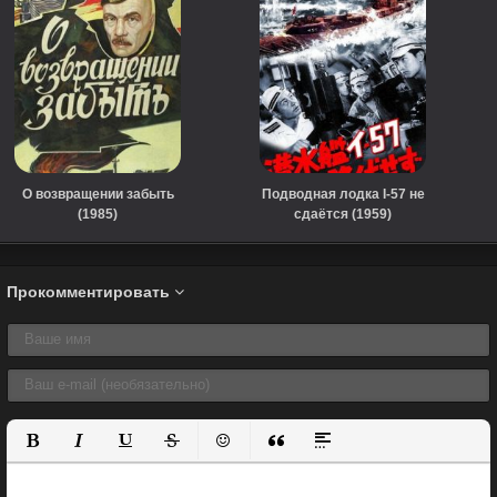
О возвращении забыть
Подводная лодка I-57 не
(1985)
сдаётся (1959)
Прокомментировать
Полужирный
Курсив
Подчеркнутый
Зачеркнутый
Вставить смайлик
Вставка цитаты
Вставка спойлера