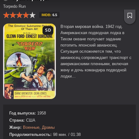
Torpedo Run
IMDB:
6.5
Вторая мировая война. 1942 год.
SD
Американская подводная лодка в
Тихом океане получает задание
потопить японский авианосец.
Ситуация осложняется тем, что
авианосец сопровождает транспорт с
американскими пленными, включая
жену и дочь командира подводной
лодки…
Год выпуска:
1958
Страна:
США
Жанр:
Военные
,
Драмы
Продолжительность:
98 мин. / 01:38