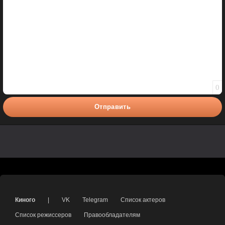
0
Отправить
Киного
|
VK
Telegram
Список актеров
Список режиссеров
Правообладателям