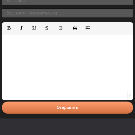
Полужирный
Курсив
Подчеркнутый
Зачеркнутый
Вставить смайлик
Вставка цитаты
Вставка спойлера
0
Отправить