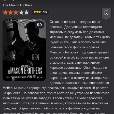
The Mason Brothers
IMDB:
3.5
Ограбление банка - задача не из
SD
простых. Для успеха необходимо
тщательно обдумать всё до самых
мельчайших деталей. Только так дело
будет иметь шансы пройти успешно.
Главные герои фильма - братья
Мейсон. Они живут под одной крышей
со своей мамой, которая изо всех сил
старалась дать этим парнишкам
хорошее воспитание. Они никогда не
отличались тихими и спокойными
характерами, а потому их матери было
довольно сложно с ними справляться.
Мейсоны жили в городе, где практически каждый взрослый работал
на фабрике. Но повзрослев, троих братьев не устроила перспектива
жить тяжко работая на заводах. Герои хотели лёгкого заработка,
запоминающихся развлечений и жизни, которая была бы похожа на
праздник. В детстве они любили играть в футбол и ходили на
тренировки. Каждый из них мог достигнуть больших высот в этом