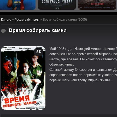
Киного
»
Русские фильмы
» Время собирать камни (2005)
Время собирать камни
Май 1945 года. Немецкий минер, офицер 
SD
совершенных во время второй мировой во
места, где воевал. Он хочет собственнор
объектах мины.
Связной между Онезоргом и капитаном Д
оправившаяся после пережитых ужасов бл
первые шаги навстречу мирной жизни...