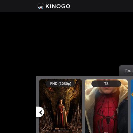
Гла
FHD (1080p)
TS