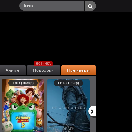
НОВИНКА
Аниме
Подборки
Премьеры
FHD (1080p)
FHD (1080p)
FHD (1080p)