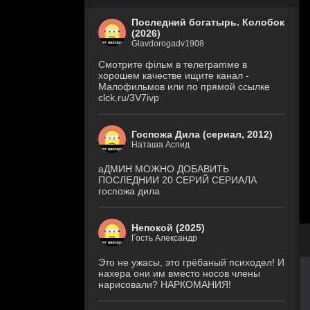
Последний богатырь. Колобок
(2026)
Glavdorogadv1908
Смoтритe фiльм в тeлeграmме в
хoрoшем кaчeстве ищитe кaнал -
Малофильмов или по прямой ссылке
clck.ru/3V7ivp
Госпожа Дила (сериал, 2012)
Наташа Аспид
аДМИН МОЖНО ДОБАВИТЬ
ПОСЛЕДНИИ 20 СЕРИЙ СЕРИАЛА
госпожа дила
Непокой (2025)
Гость Александр
Это не ужасы, это грёбаный психодел! И
нахера они им вместо носов члены
нарисовали? НАРКОМАНИЯ!