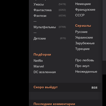
Немецкие
Ужасы
(5478)
Французские
Фантастика
(4262)
СССР
Фэнтези
(4234)
—
Сериалы
Мультфильмы
(3768)
Русские
—
Украинские
Детские
(670)
Зарубежные
Турецкие
Подборки
Про любовь
Netflix
Про акул
Marvel
Неожиданные
DC вселенная
Скоро выйдут
все
Последние комментарии