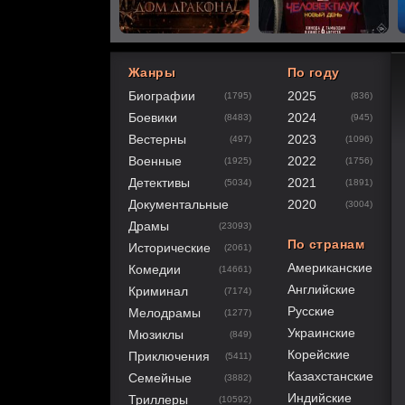
Жанры
По году
Биографии
2025
(1795)
(836)
60
1
2
3
4
5
Боевики
2024
(8483)
(945)
Вестерны
2023
(497)
(1096)
Военные
2022
(1925)
(1756)
Детективы
2021
(5034)
(1891)
Документальные
2020
(3004)
Драмы
(23093)
По странам
Исторические
(2061)
Американские
Комедии
(14661)
Английские
Криминал
(7174)
Русские
Мелодрамы
(1277)
Украинские
Мюзиклы
(849)
Корейские
Приключения
(5411)
Казахстанские
Семейные
(3882)
Индийские
Триллеры
(10592)