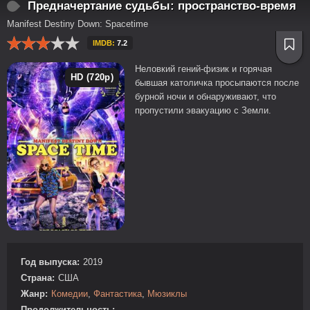
Предначертание судьбы: пространство-время
Manifest Destiny Down: Spacetime
IMDB:
7.2
Неловкий гений-физик и горячая
HD (720p)
бывшая католичка просыпаются после
бурной ночи и обнаруживают, что
пропустили эвакуацию с Земли.
Год выпуска:
2019
Страна:
США
Жанр:
Комедии
,
Фантастика
,
Мюзиклы
Продолжительность:
—