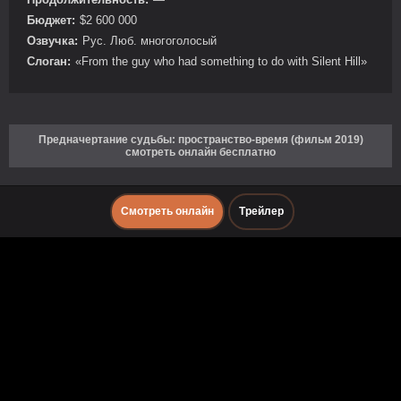
Бюджет:
$2 600 000
Озвучка:
Рус. Люб. многоголосый
Слоган:
«From the guy who had something to do with Silent Hill»
Предначертание судьбы: пространство-время (фильм 2019)
смотреть онлайн бесплатно
Смотреть онлайн
Трейлер