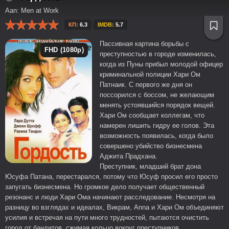
Aan: Men at Work
КП:
6.3
IMDB:
5.7
Пассивная картина борьбы с
FHD (1080p)
преступностью в городе изменилась,
когда из Пуны прибыл молодой офицер
криминальной полиции Хари Ом
Патнаик. С первого же дня он
поссорился с боссом, не желающим
менять устоявшийся порядок вещей.
Хари Ом сообщает коллегам, что
намерен лишить гидру ее голов. Эта
возможность появилась, когда было
совершено убийство бизнесмена
Аджита Прадхана.
Преступник, младший брат дона
Юсуфа Патана, перестарался, потому что Юсуф просил его просто
запугать бизнесмена. Но громкое дело получает общественный
резонанс и люди Хари Ома начинают расследование. Несмотря на
разницу во взглядах и идеалах, Викрам, Anna и Хари Ом объединяют
усилия и встречая на пути много трудностей, пытаются очистить
город от бандитов, сжимая кольцо вокруг преступников...