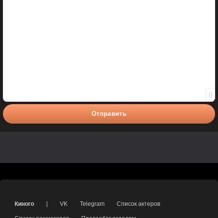
0
Отправить
Киного
|
VK
Telegram
Список актеров