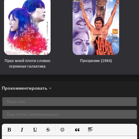
Прах моей плоти словно
Прозрение (1984)
огромная галактика
(2021)
Прокомментировать
Полужирный
Курсив
Подчеркнутый
Зачеркнутый
Вставить смайлик
Вставка цитаты
Вставка спойлера