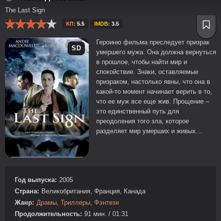
The Last Sign
КП:
5.5
IMDB:
3.5
Героиню фильма преследует призрак
SD
умершего мужа. Она должна вернуться
в прошлое, чтобы найти мир и
спокойствие. Знаки, оставляемые
призраком, настолько явны, что она в
какой-то момент начинает верить в то,
что ее муж все еще жив. Прощение –
это единственный путь для
преодоления того зла, которое
разделяет мир умерших и живых…
Год выпуска:
2005
Страна:
Великобритания, Франция, Канада
Жанр:
Драмы
,
Триллеры
,
Фэнтези
Продолжительность:
91 мин. / 01:31