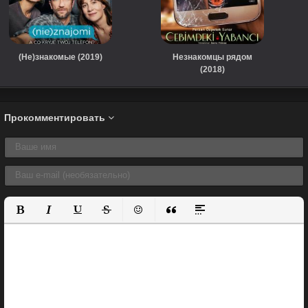
(Не)знакомые (2019)
Незнакомцы рядом
(2018)
Прокомментировать
Полужирный
Курсив
Подчеркнутый
Зачеркнутый
Вставить смайлик
Вставка цитаты
Вставка спойлера