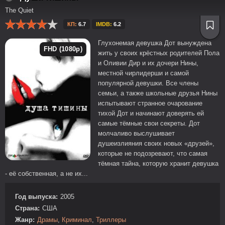
The Quiet
КП:
6.7
IMDB:
6.2
Глухонемая девушка Дот вынуждена
FHD (1080p)
жить у своих крёстных родителей Пола
и Оливии Дир и их дочери Нины,
местной чирлидерши и самой
популярной девушки. Все члены
семьи, а также школьные друзья Нины
испытывают странное очарование
тихой Дот и начинают доверять ей
самые тёмные свои секреты. Дот
молчаливо выслушивает
душеизлияния своих новых «друзей»,
которые не подозревают, что самая
тёмная тайна, которую хранит девушка
- её собственная, а не их...
Год выпуска:
2005
Страна:
США
Жанр:
Драмы
,
Криминал
,
Триллеры