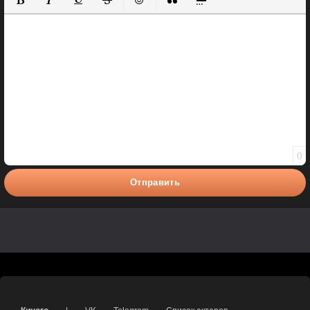
Полужирный
Курсив
Подчеркнутый
Зачеркнутый
Вставить смайлик
Вставка цитаты
Вставка спойлера
0
Отправить