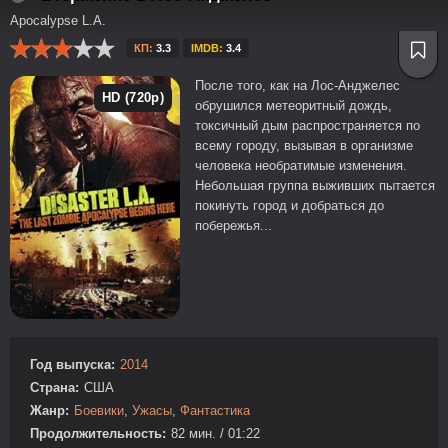
Apocalypse L.A.
КП:
3.3
IMDB:
3.4
После того, как на Лос-Анджелес
HD (720p)
обрушился метеоритный дождь,
токсичный дым распространяется по
всему городу, вызывая в организме
человека необратимые изменения.
Небольшая группа выживших пытается
покинуть город и добраться до
побережья...
Год выпуска:
2014
Страна:
США
Жанр:
Боевики
,
Ужасы
,
Фантастика
Продолжительность:
82 мин. / 01:22