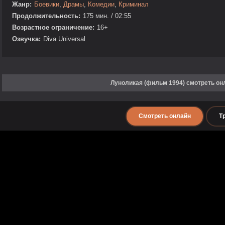
Жанр:
Боевики
,
Драмы
,
Комедии
,
Криминал
Продолжительность:
175 мин. / 02:55
Возрастное ограничение:
16+
Озвучка:
Diva Universal
Луноликая (фильм 1994) смотреть он
Смотреть онлайн
Т