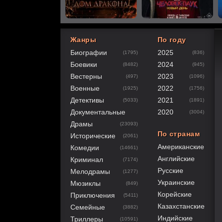
Жанры
По году
Биографии
2025
(1795)
(836)
80
1
2
3
4
5
Боевики
2024
(8482)
(945)
Вестерны
2023
(497)
(1096)
Военные
2022
(1925)
(1756)
Детективы
2021
(5033)
(1891)
Документальные
2020
(3004)
Драмы
(23093)
По странам
Исторические
(2061)
Американские
Комедии
(14661)
Английские
Криминал
(7174)
Русские
Мелодрамы
(1277)
Украинские
Мюзиклы
(849)
Корейские
Приключения
(5411)
Казахстанские
Семейные
(3882)
Индийские
Триллеры
(10591)