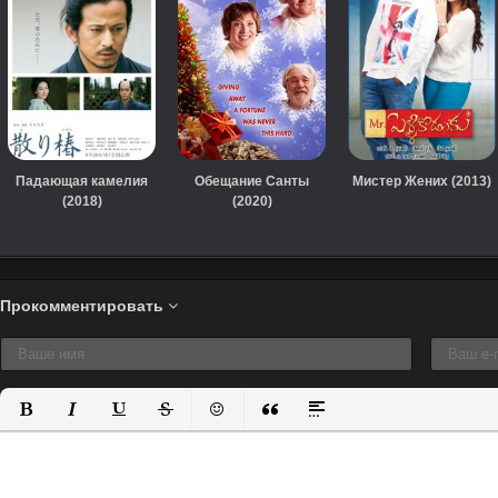
Падающая камелия
Обещание Санты
Мистер Жених (2013)
(2018)
(2020)
Прокомментировать
Полужирный
Курсив
Подчеркнутый
Зачеркнутый
Вставить смайлик
Вставка цитаты
Вставка спойлера