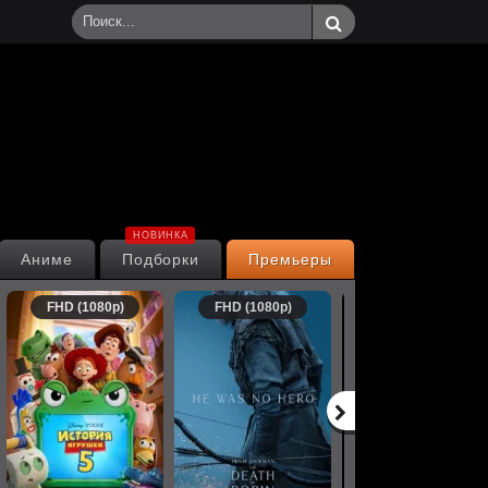
НОВИНКА
Аниме
Подборки
Премьеры
FHD (1080p)
FHD (1080p)
FHD (1080p)