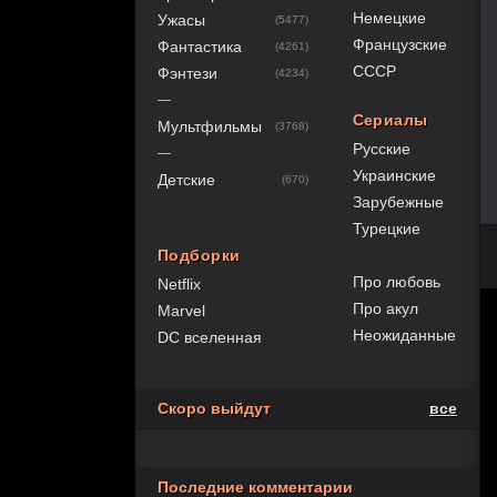
Немецкие
Ужасы
(5477)
Французские
Фантастика
(4261)
СССР
Фэнтези
(4234)
—
Сериалы
Мультфильмы
(3768)
Русские
—
Украинские
Детские
(670)
Зарубежные
Турецкие
Подборки
Про любовь
Netflix
Про акул
Marvel
Неожиданные
DC вселенная
Скоро выйдут
все
Последние комментарии