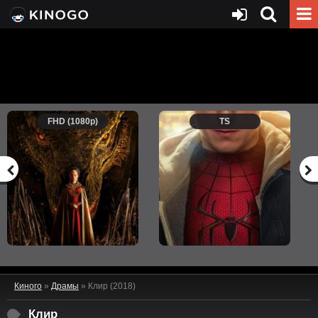
FHD (1080p)
TS
Киного
»
Драмы
» Клир (2018)
Клир