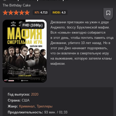
The Birthday Cake
КП:
4.713
IMDB:
4.3
Джованни приглашен на ужин к дяде
FHD (1080p)
Анджело, боссу Бруклинской мафии.
Вся «семья» ежегодно собирается
в этот день, чтобы почтить память отца
Джованни, убитого 10 лет назад. Но в
этот раз Джо начинает подозревать,
что он вовлечен в смертельную игру
на выживание, которую затеяли кланы
мафиози.
Год выпуска:
2020
Страна:
США
Жанр:
Криминал
,
Триллеры
Продолжительность:
93 мин. / 01:33