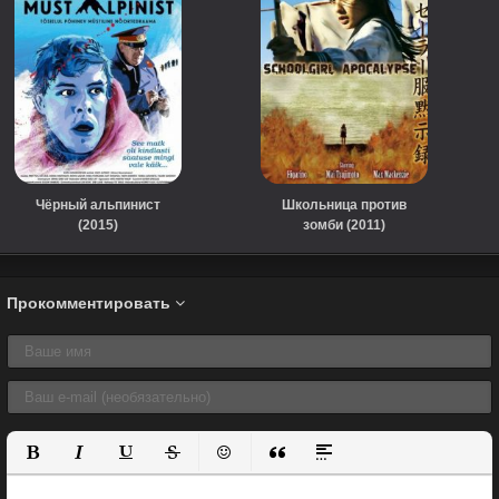
Чёрный альпинист
Школьница против
(2015)
зомби (2011)
Прокомментировать
Полужирный
Курсив
Подчеркнутый
Зачеркнутый
Вставить смайлик
Вставка цитаты
Вставка спойлера