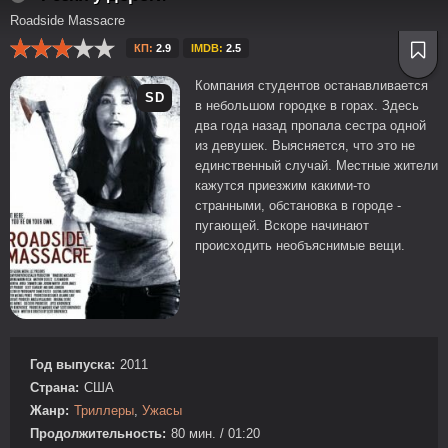
Roadside Massacre
КП:
2.9
IMDB:
2.5
Компания студентов останавливается
SD
в небольшом городке в горах. Здесь
два года назад пропала сестра одной
из девушек. Выясняется, что это не
единственный случай. Местные жители
кажутся приезжим какими-то
странными, обстановка в городе -
пугающей. Вскоре начинают
происходить необъяснимые вещи.
Год выпуска:
2011
Страна:
США
Жанр:
Триллеры
,
Ужасы
Продолжительность:
80 мин. / 01:20