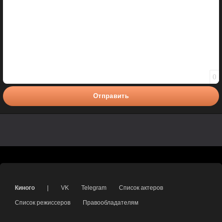
0
Отправить
Киного
|
VK
Telegram
Список актеров
Список режиссеров
Правообладателям