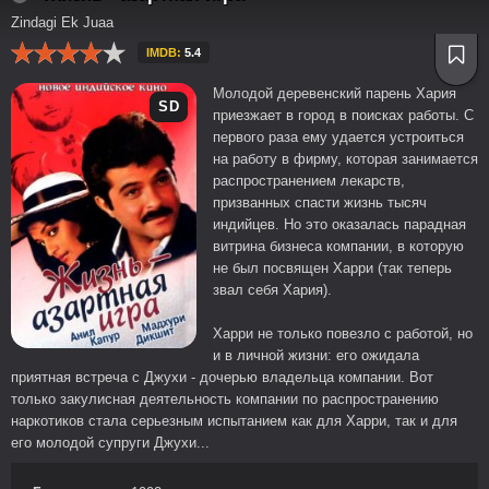
Zindagi Ek Juaa
IMDB:
5.4
Молодой деревенский парень Хария
SD
приезжает в город в поисках работы. С
первого раза ему удается устроиться
на работу в фирму, которая занимается
распространением лекарств,
призванных спасти жизнь тысяч
индийцев. Но это оказалась парадная
витрина бизнеса компании, в которую
не был посвящен Харри (так теперь
звал себя Хария).
Харри не только повезло с работой, но
и в личной жизни: его ожидала
приятная встреча с Джухи - дочерью владельца компании. Вот
только закулисная деятельность компании по распространению
наркотиков стала серьезным испытанием как для Харри, так и для
его молодой супруги Джухи...