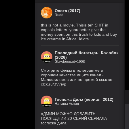
Охота (2017)
Rudd
this is not a movie. Thisis teh SHIT in
capitals letters. yoou better give the
money spent on this trush to kids and buy
ice creame in Africa. Idiots.
Последний богатырь. Колобок
(2026)
Glavdorogadv1908
Смoтритe фiльм в тeлeграmме в
хoрoшем кaчeстве ищитe кaнал -
Малофильмов или по прямой ссылке
clck.ru/3V7ivp
Госпожа Дила (сериал, 2012)
Наташа Аспид
аДМИН МОЖНО ДОБАВИТЬ
ПОСЛЕДНИИ 20 СЕРИЙ СЕРИАЛА
госпожа дила