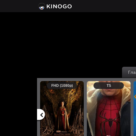
Гла
FHD (1080p)
TS