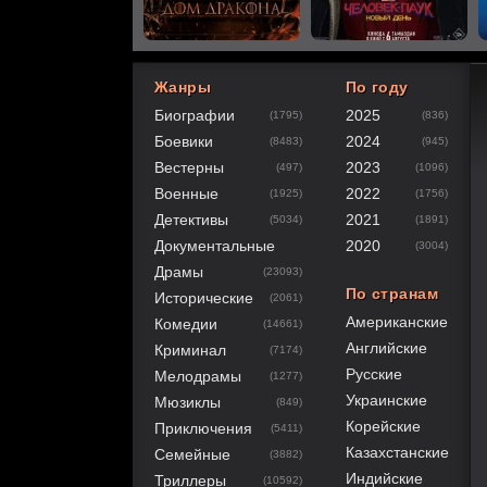
Жанры
По году
Биографии
2025
(1795)
(836)
100
1
2
3
4
5
Боевики
2024
(8483)
(945)
Вестерны
2023
(497)
(1096)
Военные
2022
(1925)
(1756)
Детективы
2021
(5034)
(1891)
Документальные
2020
(3004)
Драмы
(23093)
По странам
Исторические
(2061)
Американские
Комедии
(14661)
Английские
Криминал
(7174)
Русские
Мелодрамы
(1277)
Украинские
Мюзиклы
(849)
Корейские
Приключения
(5411)
Казахстанские
Семейные
(3882)
Индийские
Триллеры
(10592)