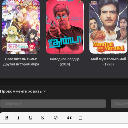
Повелитель тьмы:
Холодное сердце
Мой муж только мой
Другая история мира
(2014)
(1990)
(сериал, 2018)
Прокомментировать
Полужирный
Курсив
Подчеркнутый
Зачеркнутый
Вставить смайлик
Вставка цитаты
Вставка спойлера