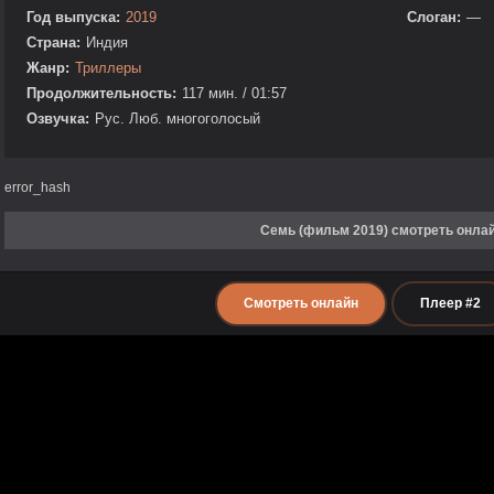
Год выпуска:
2019
Слоган:
—
Страна:
Индия
Жанр:
Триллеры
Продолжительность:
117 мин. / 01:57
Озвучка:
Рус. Люб. многоголосый
error_hash
Семь (фильм 2019) смотреть онла
Смотреть онлайн
Плеер #2