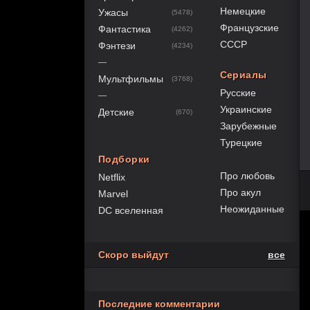
Немецкие
Ужасы
(5478)
Французские
Фантастика
(4262)
СССР
Фэнтези
(4234)
—
Сериалы
Мультфильмы
(3768)
Русские
—
Украинские
Детские
(670)
Зарубежные
Турецкие
Подборки
Про любовь
Netflix
Про акул
Marvel
Неожиданные
DC вселенная
Скоро выйдут
все
Последние комментарии