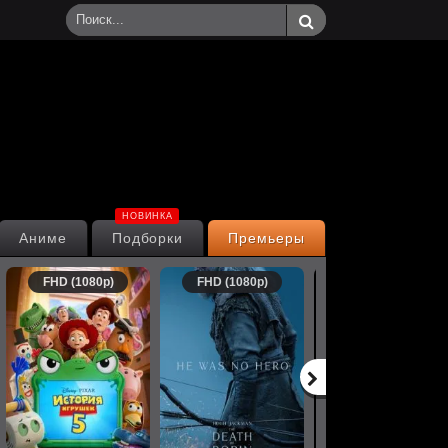
НОВИНКА
Аниме
Подборки
Премьеры
FHD (1080p)
FHD (1080p)
FHD (1080p)