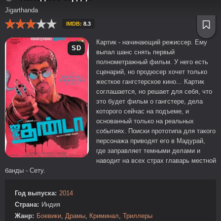
Jigarthanda
IMDB:
8.3
Картик - начинающий режиссер. Ему
SD
выпал шанс снять первый
полнометражный фильм. У него есть
сценарий, но продюсер хочет только
жесткое гангстерское кино... Картик
соглашается, но решает для себя, что
это будет фильм о гангстере, дела
которого сейчас на подъеме, и
основанный только на реальных
событиях. Поиски прототипа для такого
персонажа приводят его в Мадурай,
где заправляет темными делами и
наводит на всех страх главарь местной
банды - Сету.
Год выпуска:
2014
Страна:
Индия
Жанр:
Боевики
,
Драмы
,
Криминал
,
Триллеры