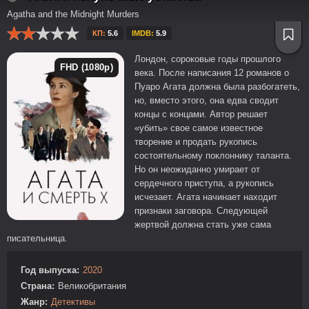
Agatha and the Midnight Murders
КП:
5.6
IMDB:
5.9
Лондон, сороковые годы прошлого
FHD (1080p)
века. После написания 12 романов о
Пуаро Агата должна была разбогатеть,
но, вместо этого, она едва сводит
концы с концами. Автор решает
«убить» свое самое известное
творение и продать рукопись
состоятельному поклоннику таланта.
Но он неожиданно умирает от
сердечного приступа, а рукопись
исчезает. Агата начинает находит
признаки заговора. Следующей
жертвой должна стать уже сама
писательница.
Год выпуска:
2020
Страна:
Великобритания
Жанр:
Детективы