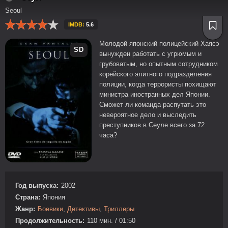
Seoul
IMDB:
5.6
Молодой японский полицейский Хаясэ
SD
вынужден работать с угрюмым и
грубоватым, но опытным сотрудником
корейского элитного подразделения
полиции, когда террористы похищают
министра иностранных дел Японии.
Сможет ли команда распутать это
невероятное дело и выследить
преступников в Сеуле всего за 72
часа?
Год выпуска:
2002
Страна:
Япония
Жанр:
Боевики
,
Детективы
,
Триллеры
Продолжительность:
110 мин. / 01:50