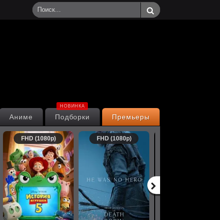
НОВИНКА
Аниме
Подборки
Премьеры
FHD (1080p)
FHD (1080p)
FHD (1080p)