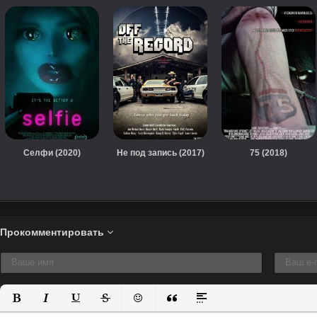
Селфи (2020)
Не под запись (2017)
75 (2018)
Прокомментировать
Полужирный
Курсив
Подчеркнутый
Зачеркнутый
Вставить смайлик
Вставка цитаты
Вставка спойлера