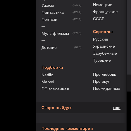
Немецкие
Ужасы
(5477)
Французские
Фантастика
(4261)
СССР
Фэнтези
(4234)
—
Сериалы
Мультфильмы
(3768)
Русские
—
Украинские
Детские
(670)
Зарубежные
Турецкие
Подборки
Про любовь
Netflix
Про акул
Marvel
Неожиданные
DC вселенная
Скоро выйдут
все
Последние комментарии