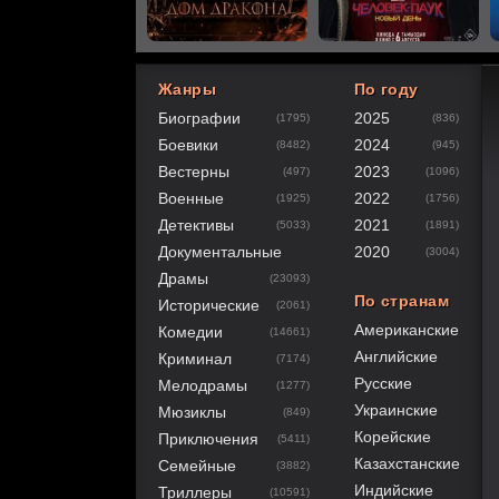
Жанры
По году
Биографии
2025
(1795)
(836)
60
1
2
3
4
5
Боевики
2024
(8482)
(945)
Вестерны
2023
(497)
(1096)
Военные
2022
(1925)
(1756)
Детективы
2021
(5033)
(1891)
Документальные
2020
(3004)
Драмы
(23093)
По странам
Исторические
(2061)
Американские
Комедии
(14661)
Английские
Криминал
(7174)
Русские
Мелодрамы
(1277)
Украинские
Мюзиклы
(849)
Корейские
Приключения
(5411)
Казахстанские
Семейные
(3882)
Индийские
Триллеры
(10591)