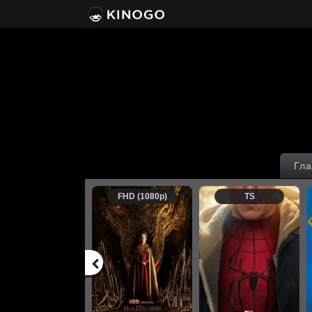
Гла
FHD (1080p)
TS