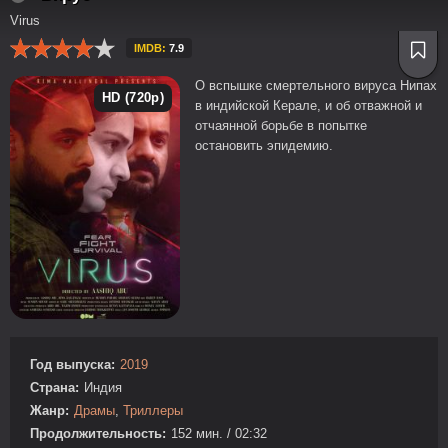
Virus
IMDB:
7.9
О вспышке смертельного вируса Нипах
HD (720p)
в индийской Керале, и об отважной и
отчаянной борьбе в попытке
остановить эпидемию.
Год выпуска:
2019
Страна:
Индия
Жанр:
Драмы
,
Триллеры
Продолжительность:
152 мин. / 02:32