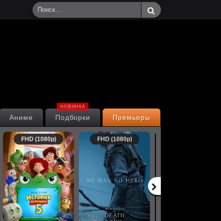
НОВИНКА
Аниме
Подборки
Премьеры
FHD (1080p)
FHD (1080p)
FHD (1080p)