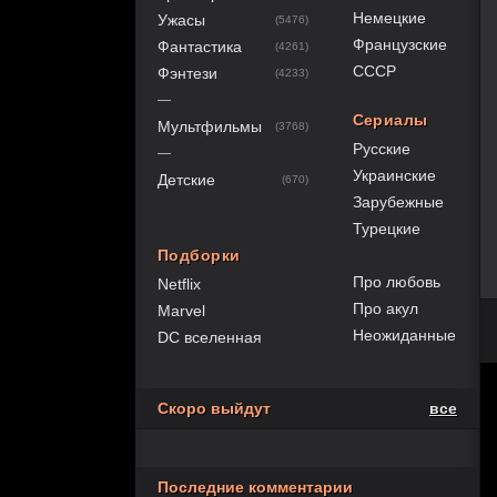
Немецкие
Ужасы
(5476)
Французские
Фантастика
(4261)
СССР
Фэнтези
(4233)
—
Сериалы
Мультфильмы
(3768)
Русские
—
Украинские
Детские
(670)
Зарубежные
Турецкие
Подборки
Про любовь
Netflix
Про акул
Marvel
Неожиданные
DC вселенная
Скоро выйдут
все
Последние комментарии