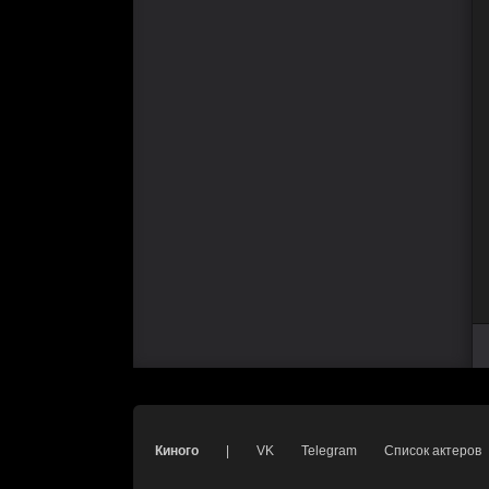
Киного
|
VK
Telegram
Список актеров