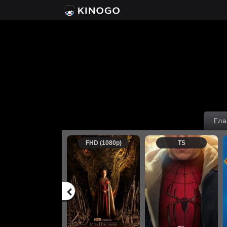
Гла
FHD (1080p)
TS