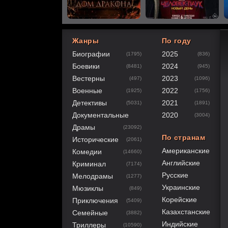
Жанры
По году
Биографии
2025
(1795)
(836)
60
1
2
3
4
5
Боевики
2024
(8481)
(945)
Вестерны
2023
(497)
(1096)
Военные
2022
(1925)
(1756)
Детективы
2021
(5031)
(1891)
Документальные
2020
(3004)
Драмы
(23092)
По странам
Исторические
(2061)
Американские
Комедии
(14660)
Английские
Криминал
(7174)
Русские
Мелодрамы
(1277)
Украинские
Мюзиклы
(849)
Корейские
Приключения
(5409)
Казахстанские
Семейные
(3882)
Индийские
Триллеры
(10590)