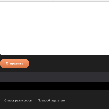
Полужирный
Курсив
Подчеркнутый
Зачеркнутый
Вставить смайлик
Вставка цитаты
Вставка спойлера
Отправить
Список режиссеров
Правообладателям