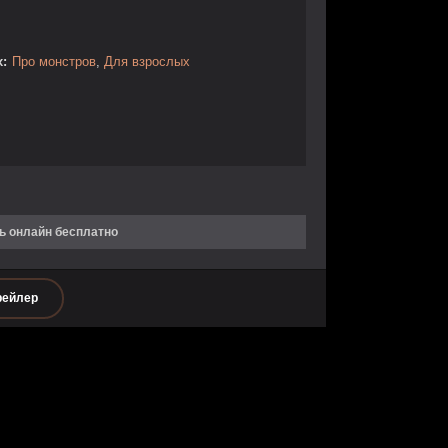
:
Про монстров
,
Для взрослых
ь онлайн бесплатно
рейлер