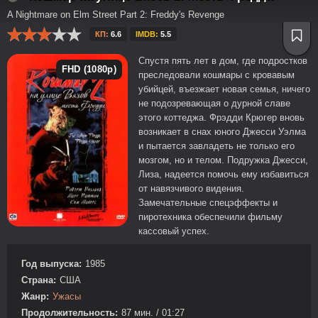
A Nightmare on Elm Street Part 2: Freddy's Revenge
КП:
6.6
IMDB:
5.5
Спустя пять лет в дом, где подростков
FHD (1080p)
преследовали кошмары с кровавым
убийцей, въезжает новая семья, ничего
не подозревающая о дурной славе
этого коттеджа. Фрэдди Крюгер вновь
возникает в снах юного Джесси Уэлма
и пытается завладеть не только его
мозгом, но и телом. Подружка Джесси,
Лиза, надеется помочь ему избавиться
от навязчивого видения.
Замечательные спецэффекты и
пиротехника обеспечили фильму
кассовый успех.
Год выпуска:
1985
Страна:
США
Жанр:
Ужасы
Продолжительность:
87 мин. / 01:27