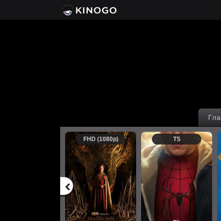
Гла
FHD (1080p)
TS