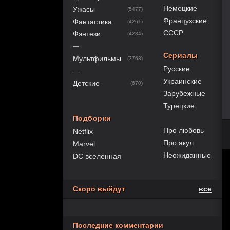
Немецкие
Ужасы
(5477)
Французские
Фантастика
(4261)
СССР
Фэнтези
(4234)
—
Сериалы
Мультфильмы
(3768)
Русские
—
Украинские
Детские
(670)
Зарубежные
Турецкие
Подборки
Про любовь
Netflix
Про акул
Marvel
Неожиданные
DC вселенная
Скоро выйдут
все
Последние комментарии