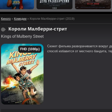
Киного
»
Комедии
» Короли Малберри-стрит (2019)
Короли Малберри-стрит
Kings of Mulberry Street
Сюжет фильма разворачивается вокруг дв
FHD (1080p)
способ избавится от местного бандита, т