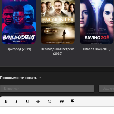
Пригород (2019)
Неожиданная встреча
Спасая Зои (2019)
(2010)
Прокомментировать
Полужирный
Курсив
Подчеркнутый
Зачеркнутый
Вставить смайлик
Вставка цитаты
Вставка спойлера