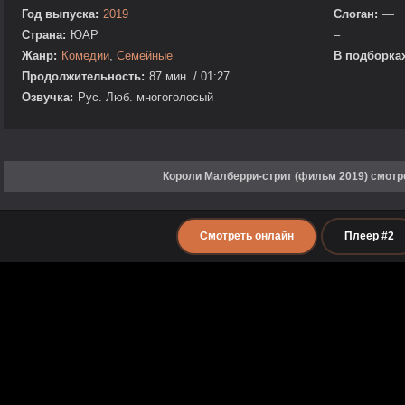
Год выпуска:
2019
Слоган:
—
Страна:
ЮАР
–
Жанр:
Комедии
,
Семейные
В подборках
Продолжительность:
87 мин. / 01:27
Озвучка:
Рус. Люб. многоголосый
Короли Малберри-стрит (фильм 2019) смотр
Смотреть онлайн
Плеер #2