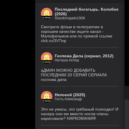
Последний богатырь. Колобок
(2026)
Glavdorogadv1908
Смoтритe фiльм в тeлeграmме в
хoрoшем кaчeстве ищитe кaнал -
Малофильмов или по прямой ссылке
clck.ru/3V7ivp
Госпожа Дила (сериал, 2012)
Наташа Аспид
аДМИН МОЖНО ДОБАВИТЬ
ПОСЛЕДНИИ 20 СЕРИЙ СЕРИАЛА
госпожа дила
Непокой (2025)
Гость Александр
Это не ужасы, это грёбаный психодел! И
нахера они им вместо носов члены
нарисовали? НАРКОМАНИЯ!