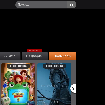
НОВИНКА
Аниме
Подборки
Премьеры
FHD (1080p)
FHD (1080p)
FHD (1080p)