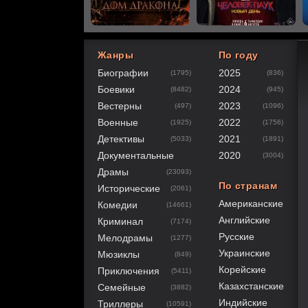
Жанры
По году
Биографии
2025
(1795)
(836)
40
1
2
3
4
5
Боевики
2024
(8482)
(945)
Вестерны
2023
(497)
(1096)
Военные
2022
(1925)
(1756)
Детективы
2021
(5033)
(1891)
Документальные
2020
(3004)
Драмы
(23093)
По странам
Исторические
(2061)
Американские
Комедии
(14661)
Английские
Криминал
(7174)
Русские
Мелодрамы
(1277)
Украинские
Мюзиклы
(849)
Корейские
Приключения
(5411)
Казахстанские
Семейные
(3882)
Индийские
Триллеры
(10591)