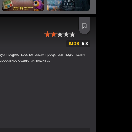
IMDB:
5.8
ух подростков, которым предстоит надо найти
ерроризирующего их родных.