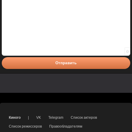
0
Отправить
Киного
|
VK
Telegram
Список актеров
Список режиссеров
Правообладателям