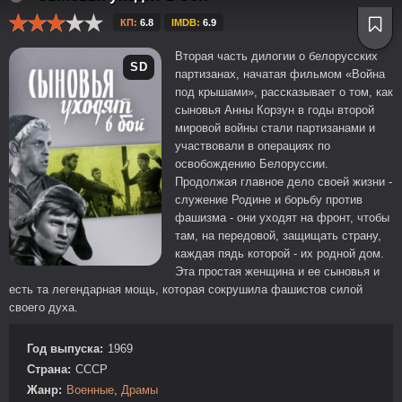
КП:
6.8
IMDB:
6.9
Вторая часть дилогии о белорусских
SD
партизанах, начатая фильмом «Война
под крышами», рассказывает о том, как
сыновья Анны Корзун в годы второй
мировой войны стали партизанами и
участвовали в операциях по
освобождению Белоруссии.
Продолжая главное дело своей жизни -
служение Родине и борьбу против
фашизма - они уходят на фронт, чтобы
там, на передовой, защищать страну,
каждая пядь которой - их родной дом.
Эта простая женщина и ее сыновья и
есть та легендарная мощь, которая сокрушила фашистов силой
своего духа.
Год выпуска:
1969
Страна:
СССР
Жанр:
Военные
,
Драмы