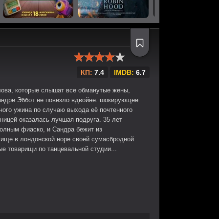
КП:
7.4
IMDB:
6.7
слова, которые слышат все обманутые жены,
андре Эббот не повезло вдвойне: шокирующее
ного ужина по случаю выхода её почтенного
чницей оказалась лучшая подруга. 35 лет
олным фиаско, и Сандра бежит из
жище в лондонской норе своей сумасбродной
ые товарищи по танцевальной студии...