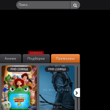
НОВИНКА
Аниме
Подборки
Премьеры
FHD (1080p)
FHD (1080p)
FHD (1080p)