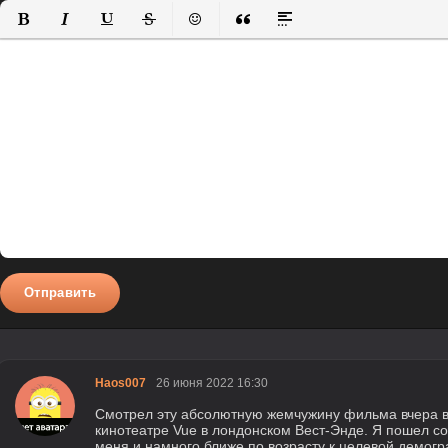
Полужирный
Курсив
Подчеркнутый
Зачеркнутый
Вставить смайлик
Вставка цитаты
Вставка спойлера
Отправить
Haos007
26 июня 2022 16:30
Смотрел эту абсолютную жемчужину фильма вчера в
кинотеатре Vue в лондонском Вест-Энде. Я пошел с
меня и намного ближе по возрасту к целевой демогра