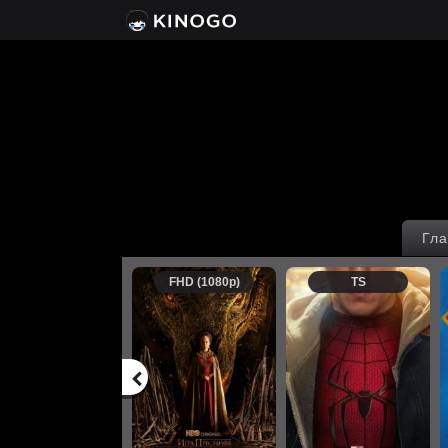
Гла
FHD (1080p)
TS