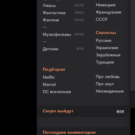
Немецкие
Ужасы
(5476)
Французские
Фантастика
(4261)
СССР
Фэнтези
(4233)
—
Сериалы
Мультфильмы
(3768)
Русские
—
Украинские
Детские
(670)
Зарубежные
Турецкие
Подборки
Про любовь
Netflix
Про акул
Marvel
Неожиданные
DC вселенная
Скоро выйдут
все
Последние комментарии