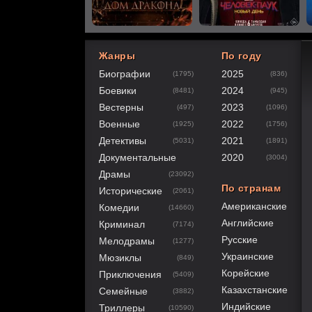
Жанры
По году
Биографии
2025
(1795)
(836)
80
1
2
3
4
5
Боевики
2024
(8481)
(945)
Вестерны
2023
(497)
(1096)
Военные
2022
(1925)
(1756)
Детективы
2021
(5031)
(1891)
Документальные
2020
(3004)
Драмы
(23092)
По странам
Исторические
(2061)
Американские
Комедии
(14660)
Английские
Криминал
(7174)
Русские
Мелодрамы
(1277)
Украинские
Мюзиклы
(849)
Корейские
Приключения
(5409)
Казахстанские
Семейные
(3882)
Индийские
Триллеры
(10590)