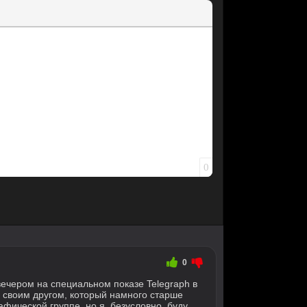
0
0
ечером на специальном показе Telegraph в
о своим другом, который намного старше
фической группе, но я, безусловно, буду