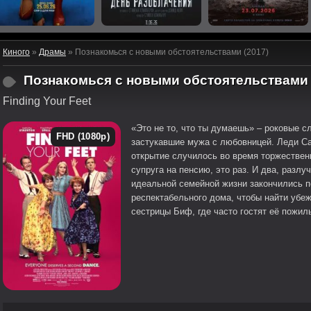
Киного
»
Драмы
» Познакомься с новыми обстоятельствами (2017)
Познакомься с новыми обстоятельствами
Finding Your Feet
«Это не то, что ты думаешь» – роковые 
FHD (1080p)
застукавшие мужа с любовницей. Леди С
открытие случилось во время торжествен
супруга на пенсию, это раз. И два, разлу
идеальной семейной жизни закончились п
респектабельного дома, чтобы найти убе
сестрицы Биф, где часто гостят её пожил