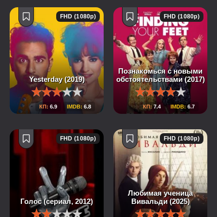
FHD (1080p)
FHD (1080p)
Познакомься с новыми
Yesterday (2019)
обстоятельствами (2017)
КП:
6.9
IMDB:
6.8
КП:
7.4
IMDB:
6.7
FHD (1080p)
FHD (1080p)
Любимая ученица
Голос (сериал, 2012)
Вивальди (2025)