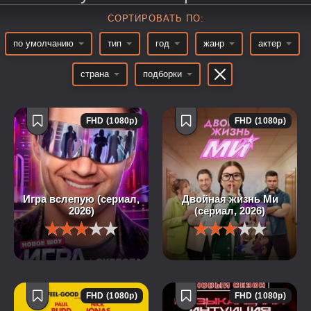
СОРТИРОВАТЬ ПО:
по умолчанию
тип
год
жанр
актер
страна
подборки
FHD (1080p)
FHD (1080p)
Игра вслепую (сериал,
Двойная жизнь Ми
2026)
(сериал, 2026)
FHD (1080p)
FHD (1080p)