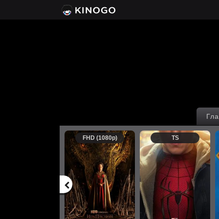
Гла
FHD (1080p)
TS