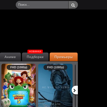
НОВИНКА
Аниме
Подборки
Премьеры
FHD (1080p)
FHD (1080p)
FHD (1080p)