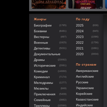
Жанры
По году
Биографии
2025
(1795)
(836)
80
1
2
3
4
5
Боевики
2024
(8481)
(945)
Вестерны
2023
(497)
(1096)
Военные
2022
(1925)
(1756)
Детективы
2021
(5031)
(1891)
Документальные
2020
(3004)
Драмы
(23092)
По странам
Исторические
(2061)
Американские
Комедии
(14660)
Английские
Криминал
(7174)
Русские
Мелодрамы
(1277)
Украинские
Мюзиклы
(849)
Корейские
Приключения
(5409)
Казахстанские
Семейные
(3882)
Индийские
Триллеры
(10590)