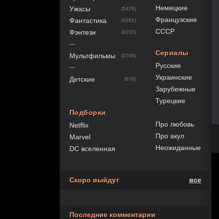
Немецкие
Ужасы
(5476)
Французские
Фантастика
(4261)
СССР
Фэнтези
(4233)
—
Сериалы
Мультфильмы
(3768)
Русские
—
Украинские
Детские
(670)
Зарубежные
Турецкие
Подборки
Про любовь
Netflix
Про акул
Marvel
Неожиданные
DC вселенная
Скоро выйдут
все
Последние комментарии