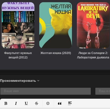
Факультет нужных
Желтая кошка (2020)
Люди за Солнцем 2:
вещей (2012)
Лаборатория дьявола
(1992)
Прокомментировать
Полужирный
Курсив
Подчеркнутый
Зачеркнутый
Вставить смайлик
Вставка цитаты
Вставка спойлера